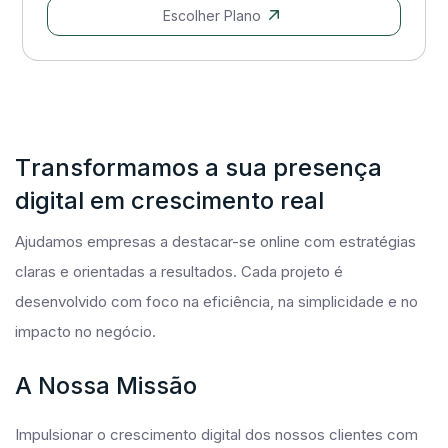
Escolher Plano
T
R
A
N
S
F
O
R
M
A
M
O
S
A
S
U
A
P
R
E
S
E
N
Ç
A
D
I
G
I
T
A
L
E
M
C
R
E
S
C
I
M
E
N
T
O
R
E
A
L
Ajudamos empresas a destacar-se online com estratégias
claras e orientadas a resultados. Cada projeto é
desenvolvido com foco na eficiência, na simplicidade e no
impacto no negócio.
A
N
O
S
S
A
M
I
S
S
Ã
O
Impulsionar o crescimento digital dos nossos clientes com