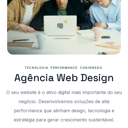
TECNOLOGIA. PERFORMANCE. CONVERSÃO.
A
G
Ê
N
C
I
A
W
E
B
D
E
S
I
G
N
O seu website é o ativo digital mais importante do seu
negócio. Desenvolvemos soluções de alta
performance que alinham design, tecnologia e
estratégia para gerar crescimento sustentável.