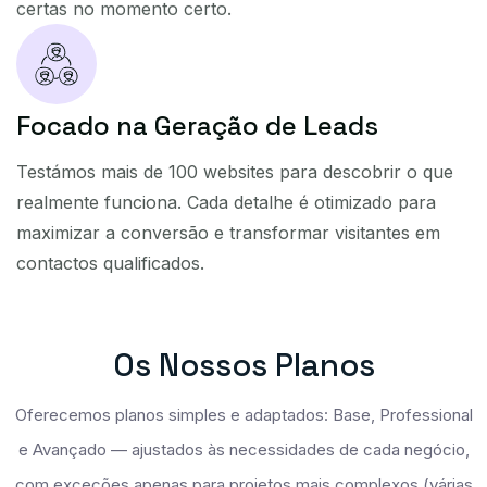
certas no momento certo.
Focado na Geração de Leads
Testámos mais de 100 websites para descobrir o que
realmente funciona. Cada detalhe é otimizado para
maximizar a conversão e transformar visitantes em
contactos qualificados.
O
S
N
O
S
S
O
S
P
L
A
N
O
S
Oferecemos planos simples e adaptados: Base, Professional
e Avançado — ajustados às necessidades de cada negócio,
com exceções apenas para projetos mais complexos (várias