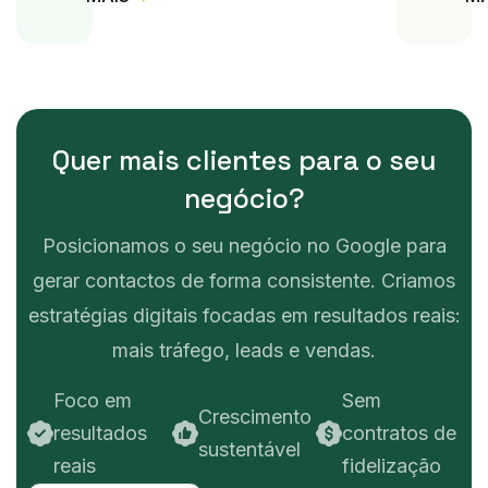
Q
U
E
R
M
A
I
S
C
L
I
E
N
T
E
S
P
A
R
A
O
S
E
U
N
E
G
Ó
C
I
O
?
Posicionamos o seu negócio no Google para
gerar contactos de forma consistente. Criamos
estratégias digitais focadas em resultados reais:
mais tráfego, leads e vendas.
Foco em
Sem
Crescimento
resultados
contratos de
sustentável
reais
fidelização