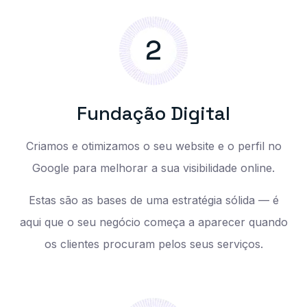
2
F
u
n
d
a
ç
ã
o
D
i
g
i
t
a
l
Criamos e otimizamos o seu website e o perfil no
Google para melhorar a sua visibilidade online.
Estas são as bases de uma estratégia sólida — é
aqui que o seu negócio começa a aparecer quando
os clientes procuram pelos seus serviços.