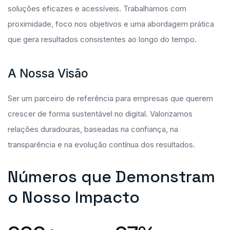
soluções eficazes e acessíveis. Trabalhamos com
proximidade, foco nos objetivos e uma abordagem prática
que gera resultados consistentes ao longo do tempo.
A
N
O
S
S
A
V
I
S
Ã
O
Ser um parceiro de referência para empresas que querem
crescer de forma sustentável no digital. Valorizamos
relações duradouras, baseadas na confiança, na
transparência e na evolução contínua dos resultados.
N
ú
m
e
r
o
s
q
u
e
D
e
m
o
n
s
t
r
a
m
o
N
o
s
s
o
I
m
p
a
c
t
o