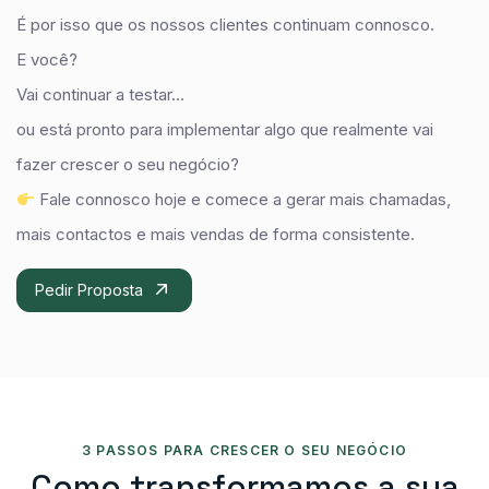
É por isso que os nossos clientes continuam connosco.
E você?
Vai continuar a testar…
ou está pronto para implementar algo que realmente vai
fazer crescer o seu negócio?
Fale connosco hoje e comece a gerar mais chamadas,
mais contactos e mais vendas de forma consistente.
Pedir Proposta
3 PASSOS PARA CRESCER O SEU NEGÓCIO
C
O
M
O
T
R
A
N
S
F
O
R
M
A
M
O
S
A
S
U
A