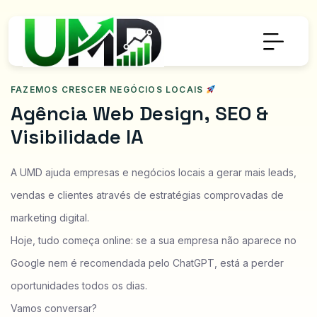
FAZEMOS CRESCER NEGÓCIOS LOCAIS
A
g
ê
n
c
i
a
W
e
b
D
e
s
i
g
n
,
S
E
O
&
V
i
s
i
b
i
l
i
d
a
d
e
I
A
A UMD ajuda empresas e negócios locais a gerar mais leads,
vendas e clientes através de estratégias comprovadas de
marketing digital.
Hoje, tudo começa online: se a sua empresa não aparece no
Google nem é recomendada pelo ChatGPT, está a perder
oportunidades todos os dias.
Vamos conversar?