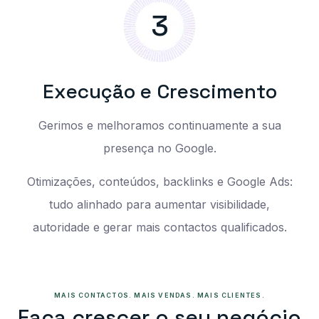
3
E
x
e
c
u
ç
ã
o
e
C
r
e
s
c
i
m
e
n
t
o
Gerimos e melhoramos continuamente a sua
presença no Google.
Otimizações, conteúdos, backlinks e Google Ads:
tudo alinhado para aumentar visibilidade,
autoridade e gerar mais contactos qualificados.
MAIS CONTACTOS. MAIS VENDAS. MAIS CLIENTES.
F
A
Ç
A
C
R
E
S
C
E
R
O
S
E
U
N
E
G
Ó
C
I
O