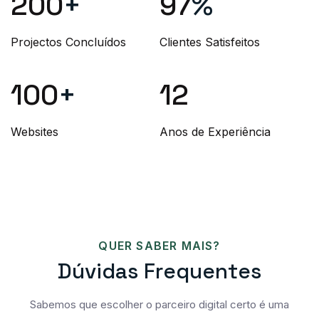
200
+
97
%
Projectos Concluídos
Clientes Satisfeitos
100
+
12
Websites
Anos de Experiência
QUER SABER MAIS?
D
Ú
V
I
D
A
S
F
R
E
Q
U
E
N
T
E
S
Sabemos que escolher o parceiro digital certo é uma