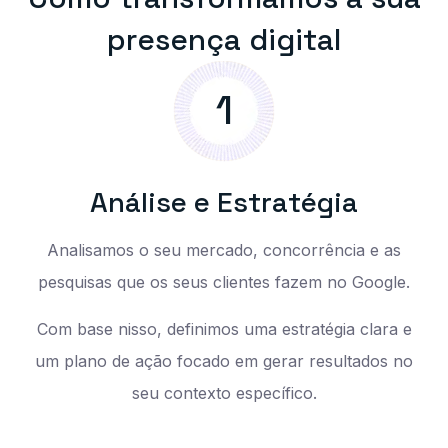
P
R
E
S
E
N
Ç
A
D
I
G
I
T
A
L
1
A
n
á
l
i
s
e
e
E
s
t
r
a
t
é
g
i
a
Analisamos o seu mercado, concorrência e as
pesquisas que os seus clientes fazem no Google.
Com base nisso, definimos uma estratégia clara e
um plano de ação focado em gerar resultados no
seu contexto específico.