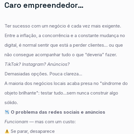
C
A
R
O
E
M
P
R
E
E
N
D
E
D
O
R
…
Ter sucesso com um negócio é cada vez mais exigente.
Entre a inflação, a concorrência e a constante mudança no
digital, é normal sentir que está a perder clientes… ou que
não consegue acompanhar tudo o que “deveria” fazer.
TikTok? Instagram? Anúncios?
Demasiadas opções. Pouca clareza...
A maioria dos negócios locais acaba presa no "síndrome do
objeto brilhante": testar tudo…sem nunca construir algo
sólido.
O problema das redes sociais e anúncios
Funcionam
— mas com um custo:
Se parar, desaparece